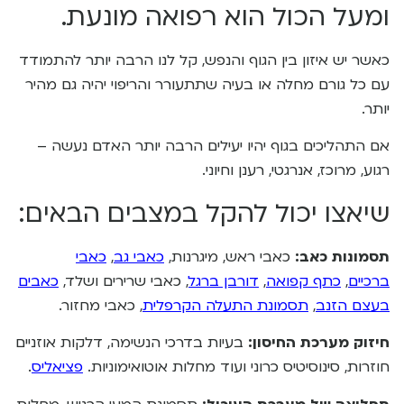
ומעל הכול הוא רפואה מונעת.​
כאשר יש איזון בין הגוף והנפש, קל לנו הרבה יותר להתמודד
עם כל גורם מחלה או בעיה שתתעורר והריפוי יהיה גם מהיר
יותר.
אם התהליכים בגוף יהיו יעילים הרבה יותר האדם נעשה –
רגוע, מרוכז, אנרגטי, רענן וחיוני.
​שיאצו יכול להקל במצבים הבאים:
תסמונות כאב:
כאבי ראש, מיגרנות,
כאבי גב
,
כאבי
ברכיים
,
כתף קפואה
,
דורבן ברגל
, כאבי שרירים ושלד,
כאבים
בעצם הזנב
,
תסמונת התעלה הקרפלית
, כאבי מחזור.
חיזוק מערכת החיסון:
בעיות בדרכי הנשימה, דלקות אוזניים
חוזרות, סינוסיטיס כרוני ועוד מחלות אוטואימוניות.
פציאליס
.