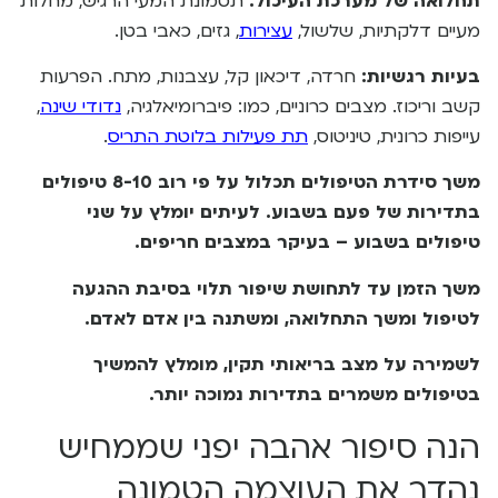
תחלואה של מערכת העיכול:
תסמונת המעי הרגיש, מחלות
מעיים דלקתיות, שלשול,
עצירות
, גזים, כאבי בטן.
בעיות רגשיות:
חרדה, דיכאון קל, עצבנות, מתח. הפרעות
קשב וריכוז. מצבים כרוניים, כמו: פיברומיאלגיה,
נדודי שינה
,
עייפות כרונית, טיניטוס,
תת פעילות בלוטת התריס
.
משך סידרת הטיפולים תכלול על פי רוב 8-10 טיפולים
בתדירות של פעם בשבוע. לעיתים יומלץ על שני
טיפולים בשבוע – בעיקר במצבים חריפים.
משך הזמן עד לתחושת שיפור תלוי בסיבת ההגעה
לטיפול ומשך התחלואה, ומשתנה בין אדם לאדם.
לשמירה על מצב בריאותי תקין, מומלץ להמשיך
בטיפולים משמרים בתדירות נמוכה יותר.
הנה סיפור אהבה יפני שממחיש
נהדר את העוצמה הטמונה