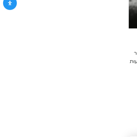
ר
עות