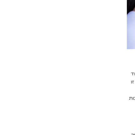
ד
ו
ות