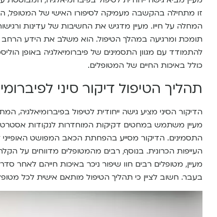
מעיין מביא גישה ייחודית לטיפול בפיברומיאלגיה, המבוססת
זו מתחילה בהקשבה מעמיקה לסיפורו האישי של המטופל, הב
המחלה על חייו. מעיין מדגיש את החשיבות של עדינות ורגישו
תומכת ומרגיעה במהלך הטיפול. הוא משלב את הידע הרחב ש
להתמודד עם מגוון התסמינים של פיברומיאלגיה באופן הוליס
כולל באיכות החיים של המטופלים.
תהליך הטיפול דיקור סיני לפיברומי
הדיקור הסיני מציע גישה ייחודית לטיפול בפיברומיאלגיה, ה
מעיין משתמש במחטים דקיקות המוחדרות לנקודות אסטרטגיות
התסמינים. הדיקור מסייע בהפחתת הכאב המפושט האופייני ל
העייפות הכרונית. בנוסף, רבים מהמטופלים מדווחים על הקלה 
מעיין, מטופלים רבים חוו שיפור ניכר באיכות חייהם לאחר סד
בעבר. חשוב לציין כי תהליך הטיפול מותאם אישית לכל מטופ