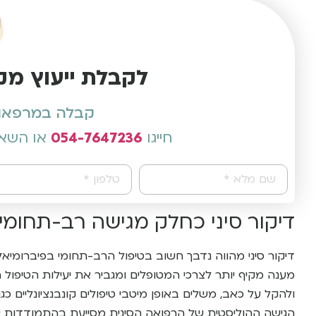
לקבלת ייעוץ מק
קבלה במרפאות 
חייגו
054-7647236
או השאי
Alternative:
דיקור סיני כחלק מגישה רב-תחומי
דיקור סיני מהווה נדבך חשוב בטיפול הרב-תחומי בפיברומיאל
מענה מקיף יותר לצרכי המטופלים ומגביר את יעילות הטיפול הכ
ולהקל על כאב, משלים באופן מיטבי טיפולים קונבנציונליים כגו
הגישה ההוליסטית של הרפואה הסינית מסייעת בהתמודדות ע