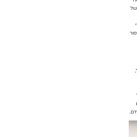
ה
של
פור
דם.