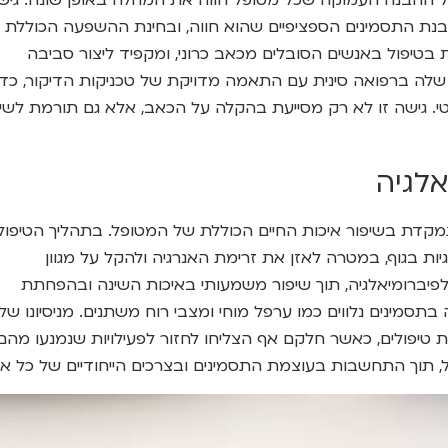
 על ההבנה העמוקה שכל מטופל חווה את המחלה באופן שונה. גיש
נת התסמינים הספציפיים שהוא חווה, ובחינת ההשפעה הכוללת 
ת בטיפול באנשים הסובלים מכאב כרוני, ומקפיד ליצור סביבה
לה ברפואה סינית עם התאמה מדויקת של טכניקות הדיקור, כדי
טי. גישה זו לא רק מסייעת בהקלה על הכאב, אלא גם תורמת לשי
אלגיה
מתמקדת בשיפור איכות החיים הכוללת של המטופל. בתהליך הטיפול,
 בגוף, במטרה לאזן את זרימת האנרגיה ולהקל על מגוון
פיברומיאלגיה, תוך שיפור משמעותי באיכות השינה ובהפחתת
בתסמינים נלווים כמו ערפל מוחי ומצבי רוח משתנים. מניסיונו של
רת טיפולים, כאשר חלקם אף הצליחו לחזור לפעילויות שנמנעו מהם
ל, תוך התחשבות בעוצמת התסמינים ובצרכים הייחודיים של כל א