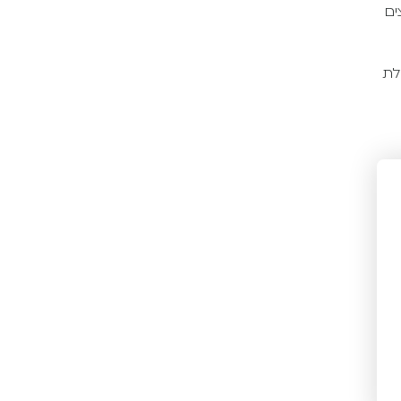
ים
לת