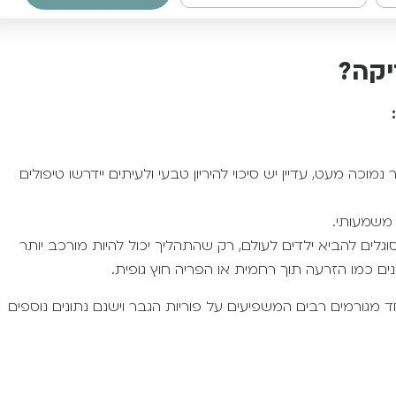
יקה?
מת הפוריות של הגבר נמוכה מעט, עדיין יש סיכוי להיריון טבעי ולעיתים יידרשו טיפולים
רים, גם עם מורפולוגיה של 1% עדיין יהיו מסוגלים להביא ילדים לעולם, רק שהתהליך יכול להיות מורכב יותר
נים כמו הזרעה תוך רחמית או הפריה חוץ גופית.
 מגורמים רבים המשפיעים על פוריות הגבר וישנם נתונים נוספים