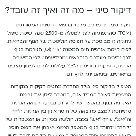
דיקור סיני – מה זה ואיך זה עובד?
דיקור סיני הינו מרכיב מרכזי ברפואה הסינית המסורתית
(TCM) שהתפתחה לפני למעלה מ-2,500 שנה. שיטת טיפול
עתיקה זו מבוססת על תפיסה הוליסטית של הגוף והבריאות,
לפיה קיימת אנרגיית חיים המכונה “צ’י” (Qi) הזורמת בגוף
דרך נתיבים מוגדרים הנקראים “מרידיאנים”. לפי התיאוריה
הסינית, הפרעות בזרימת ה”צ’י” עלולות לגרום למגוון מצבים
בריאותיים, וביניהם יתר לחץ דם.
הטיפול בדיקור סיני כולל החדרת מחטים דקיקות בנקודות
ספציפיות לאורך המרידיאנים, במטרה לאזן את זרימת
האנרגיה בגוף. בהקשר של לחץ דם גבוה, הרפואה הסינית
מתייחסת למצב כתוצאה של חוסר איזון בין אנרגיות ה”יין”
וה”יאנג”, עודף “אש” בכבד, חולשה בכליות, או הצטברות של
“ליחה” ו”לחות” בגוף. המטפל המיומן יאבחן את דפוס חוסר
האיזון הספציפי אצל המטופל באמצעות בדיקת דופק, לשון,