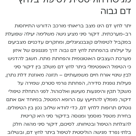
דם גבוה
יתר לחץ דם הינו מצב בריאותי מורכב הדורש התייחסות
רב-מערכתית. דיקור סיני מציע גישה משלימה יעילה שפועלת
במקביל לטיפולים קונבנציונליים, ומחקרים עדכניים מצביעים
על יעילותו בהפחתת לחץ דם גבוה דרך מנגנונים של איזון
מערכת העצבים האוטונומית והפחתת מתח. חשוב להדגיש
כי הטיפול האופטימלי ביתר לחץ דם משלב בין דיקור סיני
לבין שינויי אורח חיים משמעותיים – תזונה מאוזנת דלת נתרן,
פעילות גופנית סדירה, הפחתת גורמי סטרס, שמירה על
משקל תקין והימנעות מעישון ואלכוהול. לפני התחלת טיפולי
דיקור, מומלץ להתייעץ עם הרופא המטפל, במיוחד אם אתם
נוטלים תרופות ללחץ דם, כדי לוודא שילוב נכון בין הטיפולים.
בחירת מטפל מוסמך ומנוסה בדיקור סיני היא קריטית
להצלחת הטיפול ובטיחותו. לסיכום, דיקור סיני מהווה חלק
בלתי נפרד מגישה הוליסטית לטיפול ביתר לחץ דם, ובשילוב