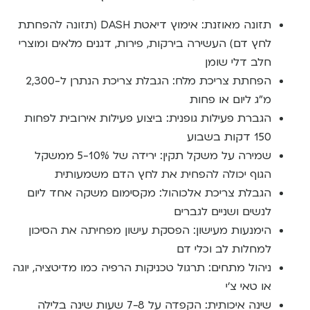
תזונה מאוזנת: אימוץ דיאטת DASH (תזונה להפחתת
לחץ דם) העשירה בירקות, פירות, דגנים מלאים ומוצרי
חלב דלי שומן
הפחתת צריכת מלח: הגבלת צריכת הנתרן ל-2,300
מ”ג ליום או פחות
הגברת פעילות גופנית: ביצוע פעילות אירובית לפחות
150 דקות בשבוע
שמירה על משקל תקין: ירידה של 5-10% ממשקל
הגוף יכולה להפחית את לחץ הדם משמעותית
הגבלת צריכת אלכוהול: מקסימום משקה אחד ליום
לנשים ושניים לגברים
הימנעות מעישון: הפסקת עישון מפחיתה את הסיכון
למחלות לב וכלי דם
ניהול מתחים: תרגול טכניקות הרפיה כמו מדיטציה, יוגה
או טאי צ’י
שינה איכותית: הקפדה על 7-8 שעות שינה בלילה