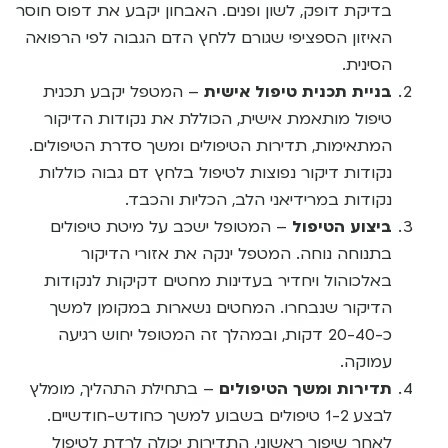
בדיקת דופק, לשון ופנים. האבחון יקבע את דפוס חוסר
האיזון הספציפי שגורם ללחץ הדם הגבוה לפי הרפואה
הסינית.
בניית תכנית טיפול אישית
– המטפל יקבע תכנית
טיפול מותאמת אישית, הכוללת את נקודות הדיקור
המתאימות, תדירות הטיפולים ומשך סדרת הטיפולים.
נקודות דיקור נפוצות לטיפול בלחץ דם גבוה כוללות
נקודות במרידיאני הלב, הכליות והכבד.
ביצוע הטיפול
– המטופל ישכב על מיטת טיפולים
בתנוחה נוחה. המטפל ינקה את אזורי הדיקור
באלכוהול ויחדיר בעדינות מחטים דקיקות לנקודות
הדיקור שנבחרו. המחטים נשארות במקומן למשך
כ-20-40 דקות, ובמהלך זה המטופל יחוש רגיעה
עמוקה.
תדירות ומשך הטיפולים
– בתחילת התהליך, מומלץ
לבצע 1-2 טיפולים בשבוע למשך כחודש-חודשיים.
לאחר שיפור ראשוני, התדירות יכולה לרדת לטיפול