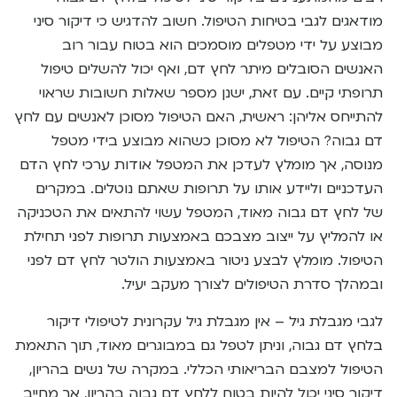
מודאגים לגבי בטיחות הטיפול. חשוב להדגיש כי דיקור סיני
מבוצע על ידי מטפלים מוסמכים הוא בטוח עבור רוב
האנשים הסובלים מיתר לחץ דם, ואף יכול להשלים טיפול
תרופתי קיים. עם זאת, ישנן מספר שאלות חשובות שראוי
להתייחס אליהן: ראשית, האם הטיפול מסוכן לאנשים עם לחץ
דם גבוה? הטיפול לא מסוכן כשהוא מבוצע בידי מטפל
מנוסה, אך מומלץ לעדכן את המטפל אודות ערכי לחץ הדם
העדכניים וליידע אותו על תרופות שאתם נוטלים. במקרים
של לחץ דם גבוה מאוד, המטפל עשוי להתאים את הטכניקה
או להמליץ על ייצוב מצבכם באמצעות תרופות לפני תחילת
הטיפול. מומלץ לבצע ניטור באמצעות הולטר לחץ דם לפני
ובמהלך סדרת הטיפולים לצורך מעקב יעיל.
לגבי מגבלת גיל – אין מגבלת גיל עקרונית לטיפולי דיקור
בלחץ דם גבוה, וניתן לטפל גם במבוגרים מאוד, תוך התאמת
הטיפול למצבם הבריאותי הכללי. במקרה של נשים בהריון,
דיקור סיני יכול להיות בטוח ללחץ דם גבוה בהריון, אך מחייב