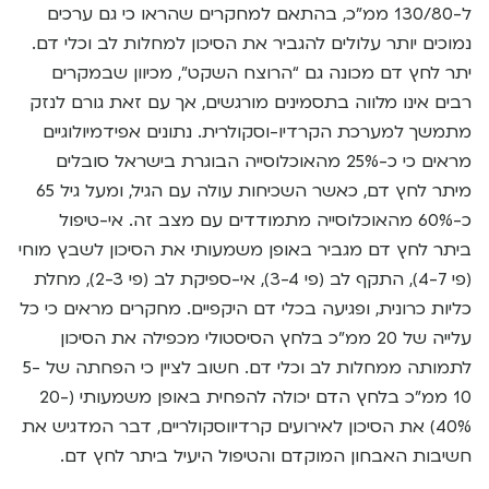
ל-130/80 ממ”כ, בהתאם למחקרים שהראו כי גם ערכים
נמוכים יותר עלולים להגביר את הסיכון למחלות לב וכלי דם.
יתר לחץ דם מכונה גם “הרוצח השקט”, מכיוון שבמקרים
רבים אינו מלווה בתסמינים מורגשים, אך עם זאת גורם לנזק
מתמשך למערכת הקרדיו-וסקולרית. נתונים אפידמיולוגיים
מראים כי כ-25% מהאוכלוסייה הבוגרת בישראל סובלים
מיתר לחץ דם, כאשר השכיחות עולה עם הגיל, ומעל גיל 65
כ-60% מהאוכלוסייה מתמודדים עם מצב זה. אי-טיפול
ביתר לחץ דם מגביר באופן משמעותי את הסיכון לשבץ מוחי
(פי 4-7), התקף לב (פי 3-4), אי-ספיקת לב (פי 2-3), מחלת
כליות כרונית, ופגיעה בכלי דם היקפיים. מחקרים מראים כי כל
עלייה של 20 ממ”כ בלחץ הסיסטולי מכפילה את הסיכון
לתמותה ממחלות לב וכלי דם. חשוב לציין כי הפחתה של 5-
10 ממ”כ בלחץ הדם יכולה להפחית באופן משמעותי (20-
40%) את הסיכון לאירועים קרדיווסקולריים, דבר המדגיש את
חשיבות האבחון המוקדם והטיפול היעיל ביתר לחץ דם.