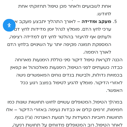
אחת לשבועיים ולאחר מכן טיפול תחזוקתי אחת
לחודש.
מעקב ומדידה
– לאורך התהליך יתבצע מעקב אחר
ערכי לחץ הדם. מומלץ לנהל יומן מדידות לחץ דם
ולעתים אף להיעזר בהולטר לחץ דם למדידה רציפה,
המספקת תמונה מקיפה יותר על השינויים בלחץ הדם
לאורך היממה.
הכנה לקראת טיפול דיקור סיני כוללת הימנעות מארוחה
כבדה כשעתיים לפני הטיפול, הימנעות מאלכוהול או קפאין
בכמויות גדולות, ולבישת בגדים נוחים המאפשרים גישה
לאזורי הדיקור. מומלץ להגיע לטיפול במצב רגוע ככל
האפשר.
במהלך הטיפול, המטופלים עשויים לחוש תחושות שונות כמו
חמימות, זרמים קלים או כבדות נעימה באזורי הדיקור – אלו
תחושות חיוביות המעידות על תנועת האנרגיה (צ’י) בגוף.
לאחר הטיפול, רוב המטופלים מדווחים על תחושת רגיעה,