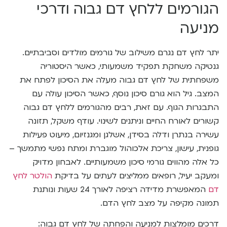
הגורמים ללחץ דם גבוה ודרכי
מניעה
יתר לחץ דם נגרם משילוב של גורמים מולדים וסביבתיים.
גנטיקה משחקת תפקיד משמעותי, כאשר היסטוריה
משפחתית של לחץ דם גבוה מעלה את הסיכון לפתח את
המצב. גיל הוא גורם סיכון נוסף, כאשר הסיכון עולה עם
התבגרות הגוף. עם זאת, רבים מהגורמים ללחץ דם גבוה
קשורים לאורח החיים וניתנים לשינוי. עודף משקל, תזונה
עשירה בנתרן ודלה בסידן, אשלגן ומגנזיום, מיעוט פעילות
גופנית, עישון, צריכת אלכוהול מוגברת ומתח נפשי מתמשך –
כל אלה מהווים גורמי סיכון משמעותיים. לאבחון מדויק
ומעקב יעיל, רופאים ממליצים לעתים על בדיקת
הולטר לחץ
דם
המאפשרת מדידה רציפה לאורך 24 שעות ונותנת
תמונה מקיפה על מצב לחץ הדם.
דרכים מומלצות למניעה והפחתה של לחץ דם גבוה: