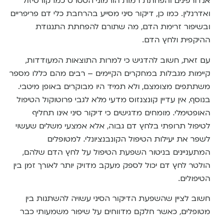
אנדורפינים והפחתת רמות הורמוני הסטרס כמו קורטיזול
ואדרנלין. כמו כן, דיקור סיני מסייע בהרחבת כלי דם פריפריים
ובשיפור זרימת הדם, מה שתורם להפחתת התנגודת
ההיקפית ולחץ הדם.
עם זאת, חשוב להדגיש כי למרות התוצאות המעודדות,
קיימות מגבלות במחקרים הקיימים – רבים מהם כללו מספר
משתתפים מצומצם, ולא תמיד היו מבוקרים באופן מיטבי.
בנוסף, אין עדיין קונצנזוס מדעי מלא לגבי פרוטוקול הטיפול
האופטימלי. מומחים מדגישים כי דיקור סיני אינו תחליף
לטיפול תרופתי בלחץ דם גבוה, אלא אמצעי משלים שעשוי
לשפר את יעילות הטיפול הקונבנציונלי. למטופלים
המתעניינים בניטור השפעת הטיפול על לחץ הדם שלהם,
הולטר לחץ דם יכול לספק מעקב מדויק יותר לאורך זמן בין
הטיפולים.
חשוב לציין שהשפעת הדיקור הסיני עשויה להשתנות בין
מטופלים, כאשר חלקם מדווחים על שיפור משמעותי כבר